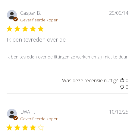
P
Caspar B.
25/05/14
u
Geverifieerde koper
b
l
Ik ben tevreden over de
i
c
a
Ik ben tevreden over de fittingen ze werken en zijn niet te duur
t
i
e
d
Was deze recensie nuttig?
0
a
0
t
u
m
P
LWA F.
10/12/25
u
Geverifieerde koper
b
l