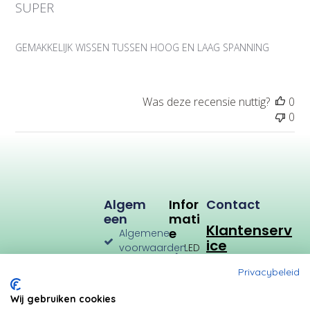
SUPER
i
c
a
GEMAKKELIJK WISSEN TUSSEN HOOG EN LAAG SPANNING
t
i
e
d
Was deze recensie nuttig?
0
a
0
t
u
m
Algem
Infor
Contact
Een
Mati
Klantenserv
E
Algemene
ice
voorwaarden
LED
Verlichting
Verzenden
Privacybeleid
en
LED
Retourneren
Types
Wij gebruiken cookies