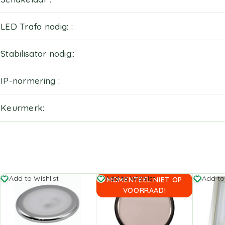
LED Trafo nodig:
Stabilisator nodig:
IP-normering
Keurmerk
Add to Wishlist
Add to Wishlist
Add to
MOMENTEEL NIET OP
VOORRAAD!