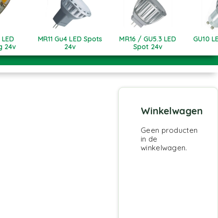
 LED
MR11 Gu4 LED Spots
MR16 / GU5.3 LED
GU10 L
ng 24v
24v
Spot 24v
Winkelwagen
Geen producten
in de
winkelwagen.