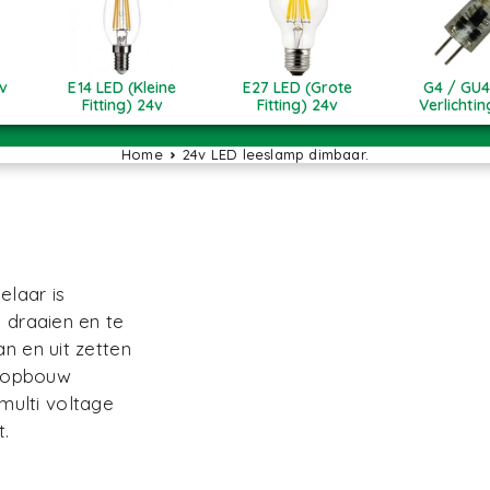
v
E14 LED (Kleine
E27 LED (Grote
G4 / GU4
Fitting) 24v
Fitting) 24v
Verlichti
Home
24v LED leeslamp dimbaar.
laar is
e draaien en te
n en uit zetten
e opbouw
multi voltage
t.