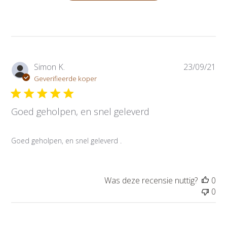
P
Simon K.
23/09/21
u
Geverifieerde koper
b
l
Goed geholpen, en snel geleverd
i
c
a
Goed geholpen, en snel geleverd .
t
i
e
d
Was deze recensie nuttig?
0
a
0
t
u
m