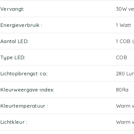
Vervangt
30W ver
Energieverbruik
1 Watt
Aantal LED
1 COB 
Type LED
COB
Lichtopbrengst: ca.
280 Lu
Kleurweergave-index
80Ra
Kleurtemperatuur
Warm w
Lichtkleur
Warm w