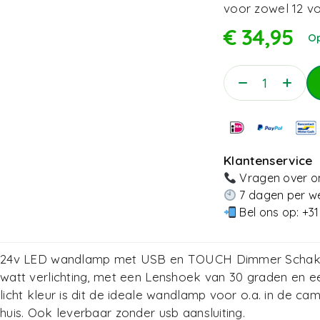
voor zowel 12 vol
€
34,95
O
Klantenservice
Vragen over on
7 dagen per we
Bel ons op:
+31
24v LED wandlamp met USB en TOUCH Dimmer Schakelaa
watt verlichting, met een Lenshoek van 30 graden en e
licht kleur is dit de ideale wandlamp voor o.a. in de ca
huis.
Ook leverbaar zonder usb aansluiting.