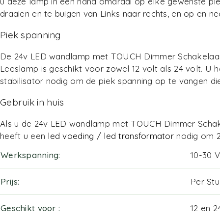
u deze lamp in een hand omdraai op elke gewenste plek
draaien en te buigen van Links naar rechts, en op en nee
Piek spanning
De 24v LED wandlamp met TOUCH Dimmer Schakelaar is
Leeslamp is geschikt voor zowel 12 volt als 24 volt. 
stabilisator nodig om de piek spanning op te vangen die
Gebruik in huis
Als u de 24v LED wandlamp met TOUCH Dimmer Schakel
heeft u een
led voeding / led transformator
nodig om 2
Werkspanning
10-30 V
Prijs
Per St
Geschikt voor
12 en 2