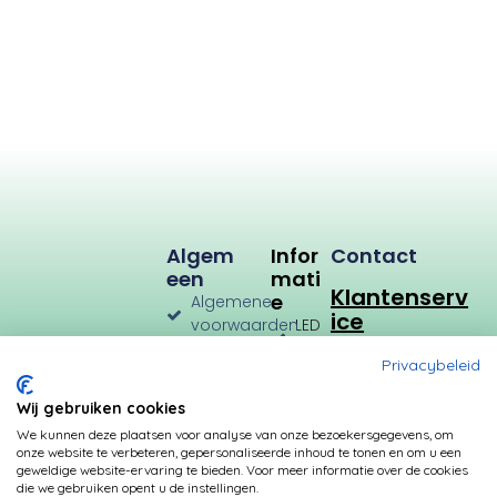
Algem
Infor
Contact
Een
Mati
Klantenserv
E
Algemene
ice
voorwaarden
LED
Verlichting
Verzenden
Privacybeleid
en
LED
Retourneren
Types
Wij gebruiken cookies
Privacybeleid
Verbruik
We kunnen deze plaatsen voor analyse van onze bezoekersgegevens, om
onze website te verbeteren, gepersonaliseerde inhoud te tonen en om u een
Betalingsmogelijkheden
Kleurtemperatuur
geweldige website-ervaring te bieden. Voor meer informatie over de cookies
die we gebruiken opent u de instellingen.