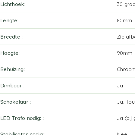
Lichthoek
30 gra
Lengte
80mm
Breedte
Zie afb
Hoogte
90mm
Behuizing
Chroom
Dimbaar
Ja
Schakelaar
Ja, To
LED Trafo nodig:
Ja (bij
Stabilisator nodig:
Nee