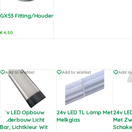
GX53 Fitting/Houder
€
4,50
Add to Wishlist
Add to Wishlist
Add to
24v LED Opbouw
24v LED TL Lamp Met
24v LE
Onderbouw Licht
Melkglas
Met Zw
Bar, Lichtkleur Wit
Schake