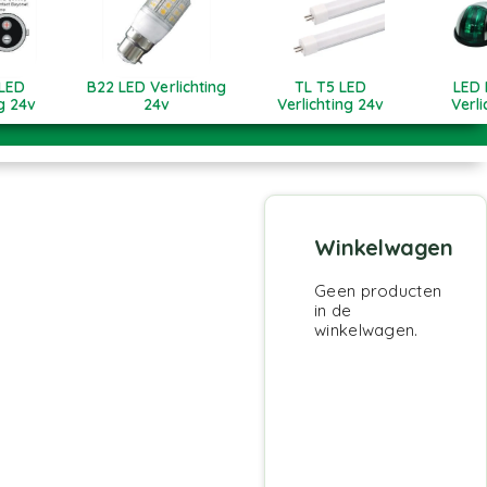
LED
B22 LED Verlichting
TL T5 LED
LED 
ng 24v
24v
Verlichting 24v
Verli
Winkelwagen
Geen producten
in de
winkelwagen.