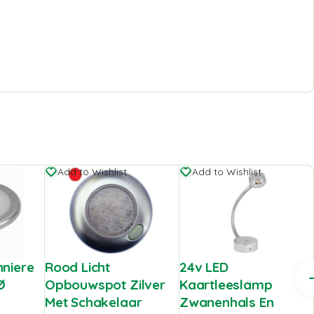
Add to Wishlist
Add to Wishlist
nniere
Rood Licht
24v LED
Ø
Opbouwspot Zilver
Kaartleeslamp
Met Schakelaar
Zwanenhals En