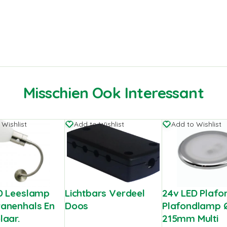
Misschien Ook Interessant
 Wishlist
Add to Wishlist
Add to Wishlist
D Leeslamp
Lichtbars Verdeel
24v LED Plafo
anenhals En
Doos
Plafondlamp 
laar.
215mm Multi