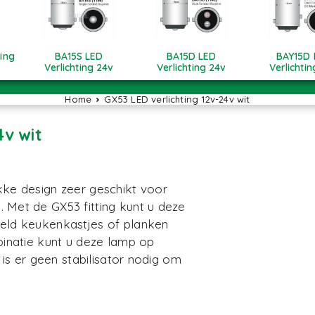
ting
BA15S LED
BA15D LED
BAY15D 
Verlichting 24v
Verlichting 24v
Verlichti
Home
GX53 LED verlichting 12v-24v wit
GX53 LED verlichting 12v-24v wit
kke design zeer geschikt voor
n. Met de
GX53 fitting
kunt u deze
eld keukenkastjes of planken
binatie kunt u deze lamp op
 is er geen stabilisator nodig om