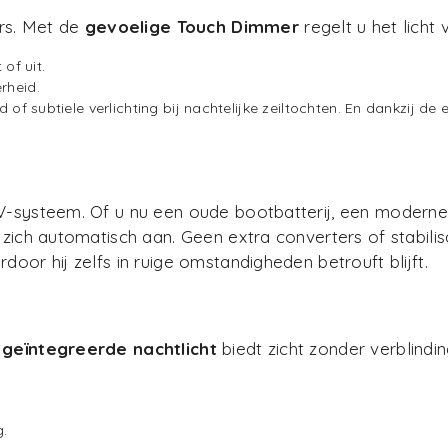
rs. Met de
gevoelige Touch Dimmer
regelt u het licht
of uit.
rheid.
f subtiele verlichting bij nachtelijke zeiltochten. En dankzij d
4V-systeem. Of u nu een oude bootbatterij, een moderne
 zich automatisch aan. Geen extra converters of stabili
door hij zelfs in ruige omstandigheden betrouft blijft.
t
geïntegreerde nachtlicht
biedt zicht zonder verblindin
g.