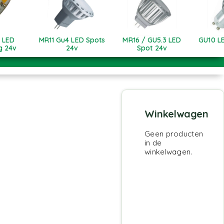
 LED
MR11 Gu4 LED Spots
MR16 / GU5.3 LED
GU10 L
ng 24v
24v
Spot 24v
Winkelwagen
Geen producten
in de
winkelwagen.