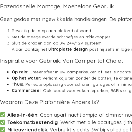
Razendsnelle Montage, Moeiteloos Gebruik
Geen gedoe met ingewikkelde handleidingen. De plafo
Bevestig de lamp aan plafond of wand.
Met de meegeleverde schroefjes en afdekdopjes.
Sluit de draden aan op uw 24V/12V-systeem.
Klaar! Dankzij het
ultraplatte design
past hij zelfs in lag
Inspiratie voor Gebruik: Van Camper tot Chalet
Op reis
: Creëer sfeer in uw camperkeuken of lees ’s nachts 
Op het water
: Verlicht kajuiten zonder de batterij te draine
Thuis
: Perfecte oplossing voor schuren, garages of minimali
Commercieel
: Ook ideaal voor vakantieparken, B&B’s of 
Waarom Deze Plafonnière Anders Is?
Alles-in-één
: Geen apart nachtlampje of dimmer nod
Toekomstbestendig
: Werkt met alle accutypes (lit
Milieuvriendelijk
: Verbruikt slechts 3W bij volledige 