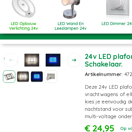
LED Opbouw
LED Wand En
LED Dimmer 24
Verlichting 24v
Leeslampen 24v
24v LED plaf
Schakelaar.
Artikelnummer:
47
Deze 24v LED plafo
vrachtwagens of e
kies je eenvoudig de
nachtstand voor subt
multi-voltage onder
€
24,95
Op v