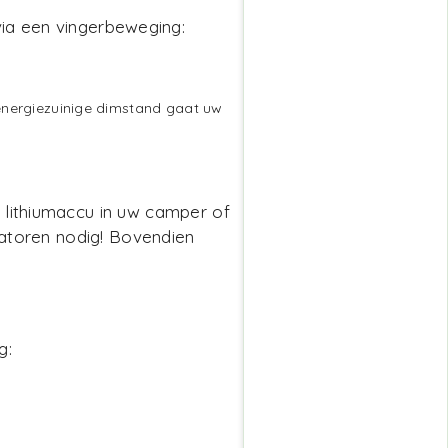
 via een vingerbeweging:
e energiezuinige dimstand gaat uw
 lithiumaccu in uw camper of
satoren nodig! Bovendien
g: