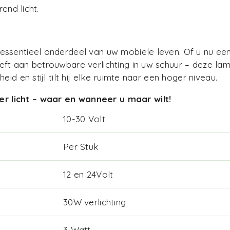
end licht.
ssentieel onderdeel van uw mobiele leven. Of u nu een n
ft aan betrouwbare verlichting in uw schuur – deze lam
d en stijl tilt hij elke ruimte naar een hoger niveau.
r licht – waar en wanneer u maar wilt!
10-30 Volt
Per Stuk
12 en 24Volt
30W verlichting
3 Watt