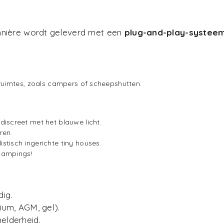
nnière wordt geleverd met een
plug-and-play-systee
e ruimtes, zoals campers of scheepshutten.
discreet met het blauwe licht.
ren.
stisch ingerichte tiny houses.
glampings!
ig.
hium, AGM, gel).
helderheid.