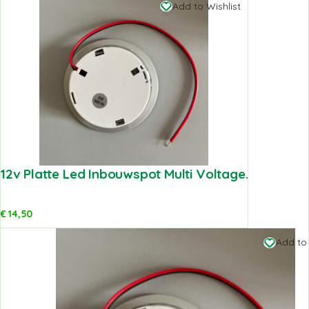
Add to Wishlist
12v Platte Led Inbouwspot Multi Voltage.
€
14,50
Add to 