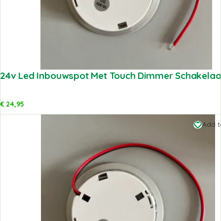
24v Led Inbouwspot Met Touch Dimmer Schakelaar 
€
24,95
Add t