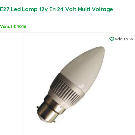
E27 Led Lamp 12v En 24 Volt Multi Voltage
Vanaf
€
10,16
Add to Wis