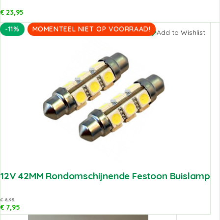
€
23,95
-11%
MOMENTEEL NIET OP VOORRAAD!
Add to Wishlist
12V 42MM Rondomschijnende Festoon Buislamp
€
8,95
€
7,95