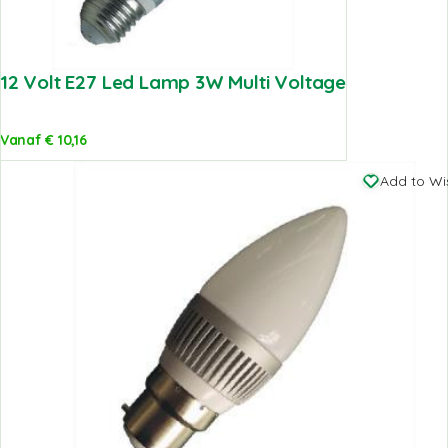
12 Volt E27 Led Lamp 3W Multi Voltage
Vanaf
€
10,16
Add to Wis