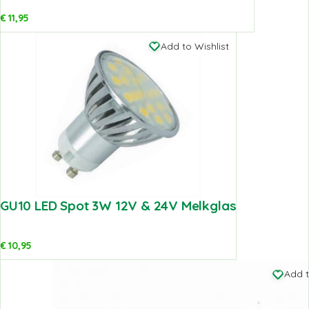
€
11,95
Add to Wishlist
GU10 LED Spot 3W 12V & 24V Melkglas
€
10,95
Add t