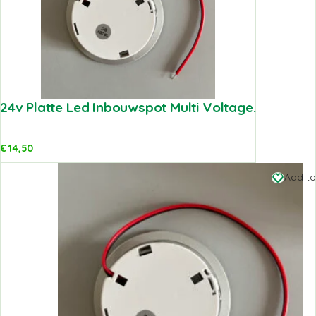
24v Platte Led Inbouwspot Multi Voltage.
€
14,50
Add to