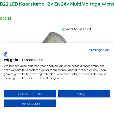
B22 LED Kaarslamp 12v En 24v Multi Voltage War
€
12,95
Add to Wishlist
Privacybeleid
Wij gebruiken cookies
We kunnen deze plaatsen voor analyse van onze bezoekersgegevens, om
onze website te verbeteren, gepersonaliseerde inhoud te tonen en om u een
geweldige website-ervaring te bieden. Voor meer informatie over de cookies
die we gebruiken opent u de instellingen.
Ba15D LED Lamp 12v En 24v Multi Voltage
Accepteer alles
Weigeren
Nee, pas aan
€
11,95