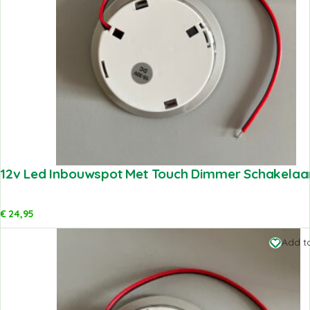
12v Led Inbouwspot Met Touch Dimmer Schakelaar 
€
24,95
Add to