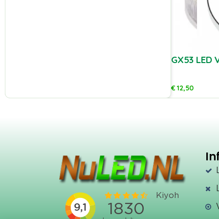
GX53 LED V
€
12,50
In