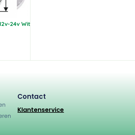
12v-24v Wit
Contact
en
Klantenservice
eren