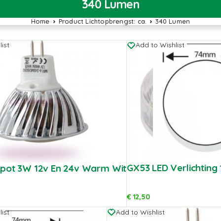
340 Lumen
Home
Product Lichtopbrengst: ca.
340 Lumen
ist
Add to Wishlist
GX53 LED Verlichting
Spot 3W 12v En 24v Warm Wit
€
12,50
ist
Add to Wishlist