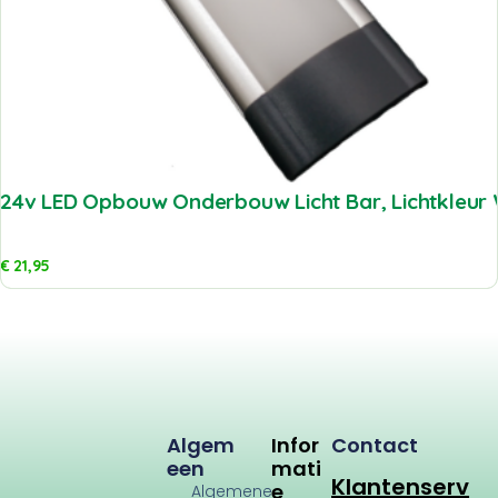
24v LED Opbouw Onderbouw Licht Bar, Lichtkleur 
€
21,95
Algem
Infor
Contact
Een
Mati
Klantenserv
E
Algemene