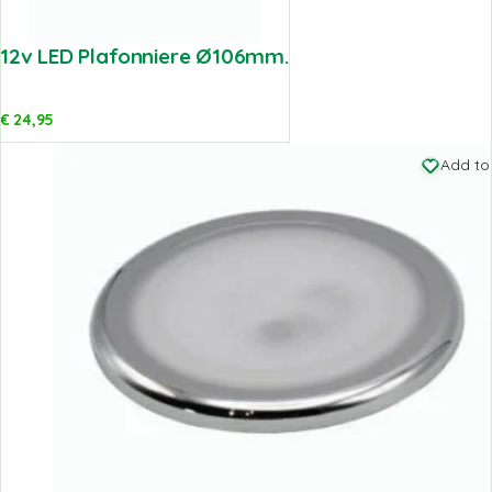
12v LED Plafonniere Ø106mm.
€
24,95
Add to 