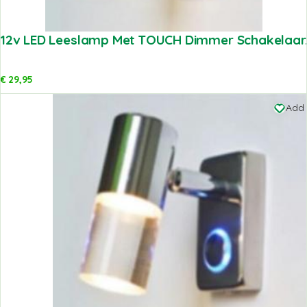
12v LED Leeslamp Met TOUCH Dimmer Schakelaar
€
29,95
Add 