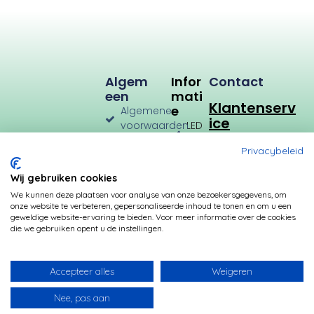
Algem
Infor
Contact
Een
Mati
Klantenserv
E
Algemene
ice
voorwaarden
LED
Verlichting
Verzenden
Privacybeleid
en
LED
Retourneren
Types
Wij gebruiken cookies
Privacybeleid
Verbruik
We kunnen deze plaatsen voor analyse van onze bezoekersgegevens, om
onze website te verbeteren, gepersonaliseerde inhoud te tonen en om u een
Betalingsmogelijkheden
Kleurtemperatuur
geweldige website-ervaring te bieden. Voor meer informatie over de cookies
die we gebruiken opent u de instellingen.
Transformatoren
Fittingen
Accepteer alles
Weigeren
Nee, pas aan