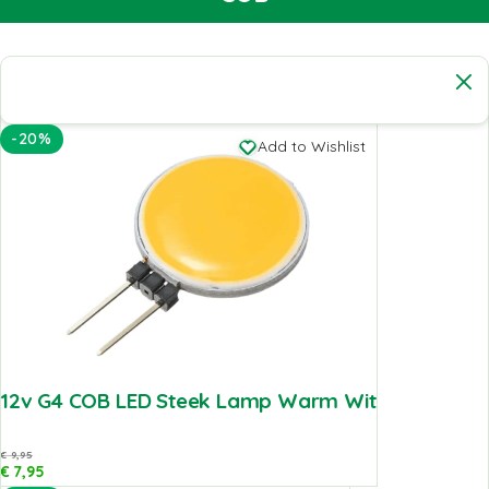
-20%
Add to Wishlist
12v G4 COB LED Steek Lamp Warm Wit
€
9,95
€
7,95