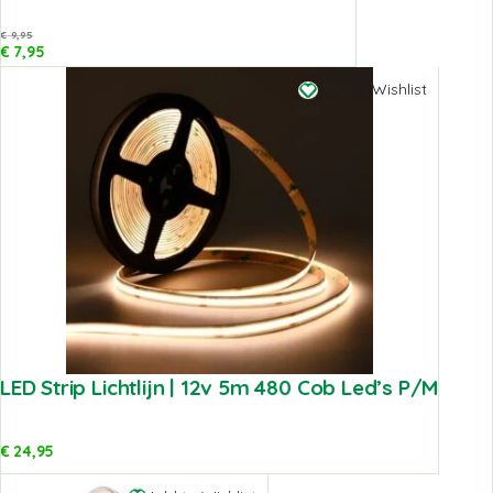
€
9,95
€
7,95
Add to Wishlist
LED Strip Lichtlijn | 12v 5m 480 Cob Led’s P/m
€
24,95