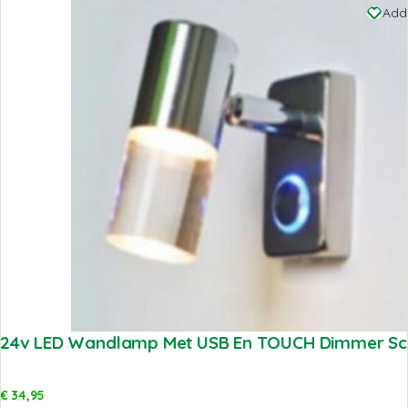
Add 
24v LED Wandlamp Met USB En TOUCH Dimmer Sch
€
34,95