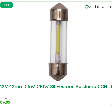
-13%
Add to Wishli
12V 42mm C5W C10W S8 Festoon Buislamp COB L
€
7,95
€
6,95