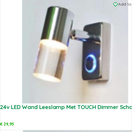
Add to 
24v LED Wand Leeslamp Met TOUCH Dimmer Scha
€
29,95