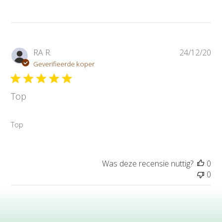
P
RA R.
24/12/20
u
Geverifieerde koper
b
l
Top
i
c
a
Top
t
i
e
d
Was deze recensie nuttig?
0
a
0
t
u
m