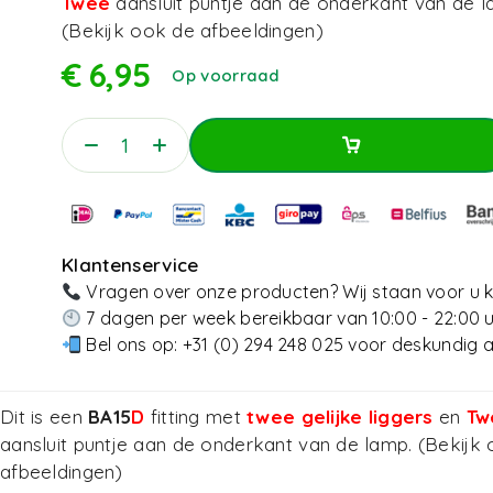
Twee
aansluit puntje aan de onderkant van de l
(Bekijk ook de afbeeldingen)
€
6,95
Op voorraad
Toevoegen Aan Winkelwagen
Toevoegen Aan Winkelwagen
Klantenservice
Vragen over onze producten? Wij staan voor u k
7 dagen per week bereikbaar van 10:00 - 22:00 
Bel ons op:
+31 (0) 294 248 025
voor deskundig a
Dit is een
BA15
D
fitting met
twee gelijke liggers
en
Tw
aansluit puntje aan de onderkant van de lamp. (Bekijk
afbeeldingen)