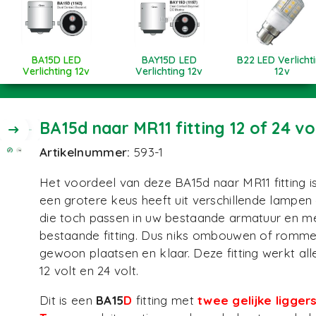
BA15D LED
BAY15D LED
B22 LED Verlicht
Verlichting 12v
Verlichting 12v
12v
BA15d naar MR11 fitting 12 of 24 vo
Artikelnummer:
593-1
Het voordeel van deze BA15d naar MR11 fitting i
een grotere keus heeft uit verschillende lampen
die toch passen in uw bestaande armatuur en m
bestaande fitting. Dus niks ombouwen of romme
gewoon plaatsen en klaar. Deze fitting werkt al
12 volt en 24 volt.
Dit is een
BA15
D
fitting met
twee gelijke ligger