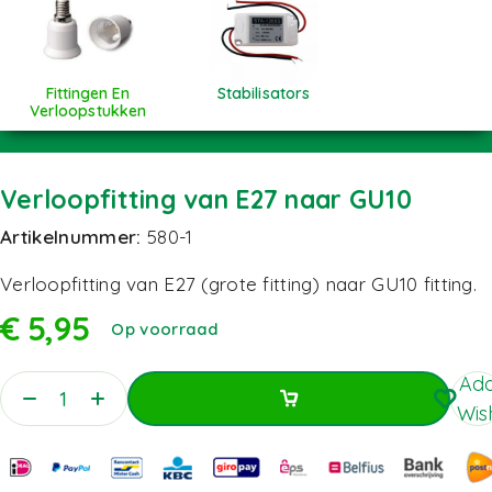
Fittingen En
Stabilisators
Verloopstukken
Verloopfitting van E27 naar GU10
Artikelnummer:
580-1
Verloopfitting van E27 (grote fitting) naar GU10 fitting.
€
5,95
Op voorraad
Add
Wish
Toevoegen Aan Winkelwagen
Toevoegen Aan Winkelwagen