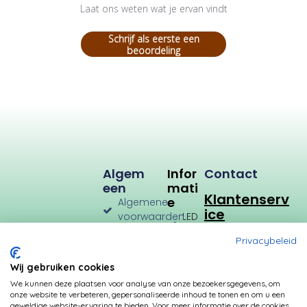
Laat ons weten wat je ervan vindt
Schrijf als eerste een
beoordeling
Algem
Infor
Contact
Een
Mati
Klantenserv
E
Algemene
ice
voorwaarden
LED
Verlichting
Verzenden
Privacybeleid
en
LED
Retourneren
Types
Wij gebruiken cookies
Privacybeleid
Verbruik
We kunnen deze plaatsen voor analyse van onze bezoekersgegevens, om
onze website te verbeteren, gepersonaliseerde inhoud te tonen en om u een
Betalingsmogelijkheden
Kleurtemperatuur
geweldige website-ervaring te bieden. Voor meer informatie over de cookies