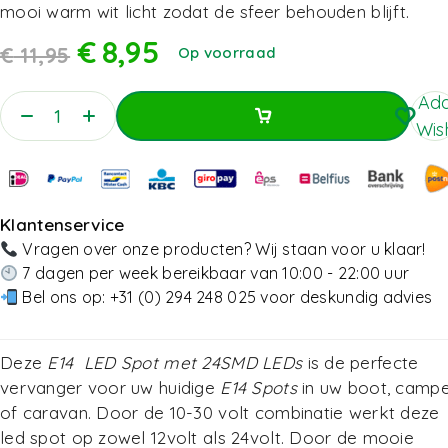
mooi warm wit licht zodat de sfeer behouden blijft.
€
8,95
€
11,95
Op voorraad
Add
Wish
Toevoegen Aan Winkelwagen
Toevoegen Aan Winkelwagen
Klantenservice
Vragen over onze producten? Wij staan voor u klaar!
7 dagen per week bereikbaar van 10:00 - 22:00 uur
Bel ons op:
+31 (0) 294 248 025
voor deskundig advies
Deze
E14 LED Spot met 24SMD LEDs
is de perfecte
vervanger voor uw huidige
E14 Spots
in uw boot, camp
of caravan. Door de 10-30 volt combinatie werkt deze
led spot op zowel 12volt als 24volt. Door de mooie