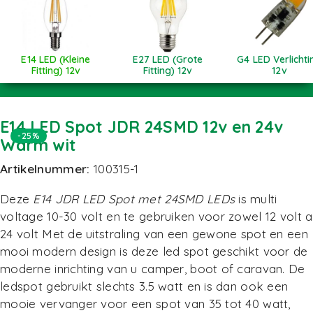
E14 LED (Kleine
E27 LED (Grote
G4 LED Verlichti
Fitting) 12v
Fitting) 12v
12v
E14 LED Spot JDR 24SMD 12v en 24v
-25%
Warm wit
Artikelnummer:
100315-1
Deze
E14 JDR LED Spot met 24SMD LEDs
is multi
voltage 10-30 volt en te gebruiken voor zowel 12 volt a
24 volt Met de uitstraling van een gewone spot en een
mooi modern design is deze led spot geschikt voor de
moderne inrichting van u camper, boot of caravan. De
ledspot gebruikt slechts 3.5 watt en is dan ook een
mooie vervanger voor een spot van 35 tot 40 watt,