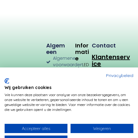
Algem
Infor
Contact
Een
Mati
Klantenserv
E
Algemene
ice
voorwaarden
LED
Verlichting
Verzenden
Privacybeleid
en
LED
Retourneren
Types
Wij gebruiken cookies
Privacybeleid
Verbruik
We kunnen deze plaatsen voor analyse van onze bezoekersgegevens, om
onze website te verbeteren, gepersonaliseerde inhoud te tonen en om u een
Betalingsmogelijkheden
Kleurtemperatuur
geweldige website-ervaring te bieden. Voor meer informatie over de cookies
die we gebruiken opent u de instellingen.
Transformatoren
Fittingen
Accepteer alles
Weigeren