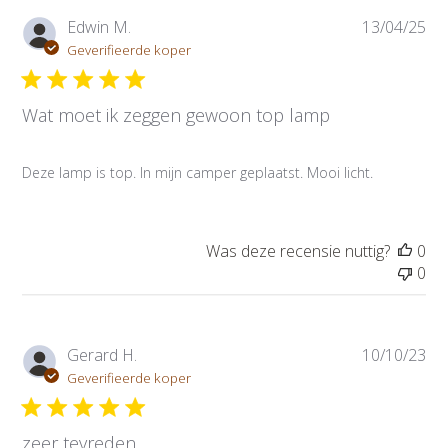
P
Edwin M.
13/04/25
u
Geverifieerde koper
b
l
Wat moet ik zeggen gewoon top lamp
i
c
a
Deze lamp is top. In mijn camper geplaatst. Mooi licht.
t
i
e
d
Was deze recensie nuttig?
0
a
0
t
u
m
P
Gerard H.
10/10/23
u
Geverifieerde koper
b
l
zeer tevreden
i