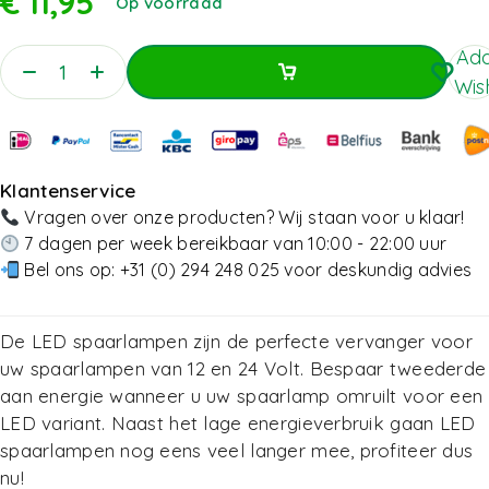
€
11,95
Op voorraad
Add
Wish
Toevoegen Aan Winkelwagen
Toevoegen Aan Winkelwagen
Klantenservice
Vragen over onze producten? Wij staan voor u klaar!
7 dagen per week bereikbaar van 10:00 - 22:00 uur
Bel ons op:
+31 (0) 294 248 025
voor deskundig advies
De LED spaarlampen zijn de perfecte vervanger voor
uw spaarlampen van 12 en 24 Volt. Bespaar tweederde
aan energie wanneer u uw spaarlamp omruilt voor een
LED variant. Naast het lage energieverbruik gaan LED
spaarlampen nog eens veel langer mee, profiteer dus
nu!