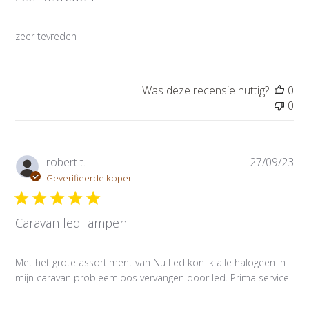
c
a
zeer tevreden
t
i
e
d
Was deze recensie nuttig?
0
a
0
t
u
m
P
robert t.
27/09/23
u
Geverifieerde koper
b
l
Caravan led lampen
i
c
a
Met het grote assortiment van Nu Led kon ik alle halogeen in
t
mijn caravan probleemloos vervangen door led. Prima service.
i
e