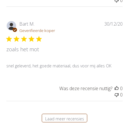
0
P
Bart M.
30/12/20
u
Geverifieerde koper
b
l
zoals het mot
i
c
a
snel geleverd, het goede materiaal, dus voor mij alles OK
t
i
e
d
Was deze recensie nuttig?
0
a
0
t
u
m
Laad meer recensies