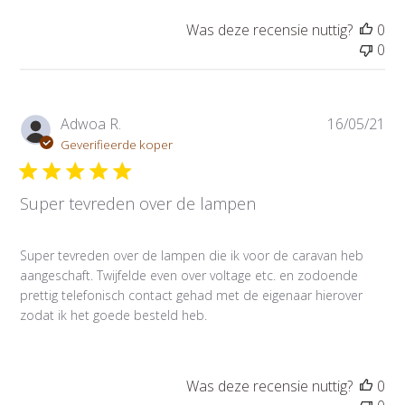
d
a
Was deze recensie nuttig?
0
t
0
u
m
P
Adwoa R.
16/05/21
u
Geverifieerde koper
b
l
Super tevreden over de lampen
i
c
a
Super tevreden over de lampen die ik voor de caravan heb
t
aangeschaft. Twijfelde even over voltage etc. en zodoende
i
prettig telefonisch contact gehad met de eigenaar hierover
e
zodat ik het goede besteld heb.
d
a
t
u
Was deze recensie nuttig?
0
m