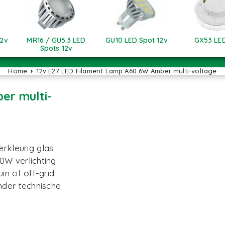
12v
MR16 / GU5.3 LED
GU10 LED Spot 12v
GX53 LED
Spots 12v
Home
12v E27 LED Filament Lamp A60 6W Amber multi-voltage
er multi-
kleurig glas
W verlichting.
in of off-grid
nder technische