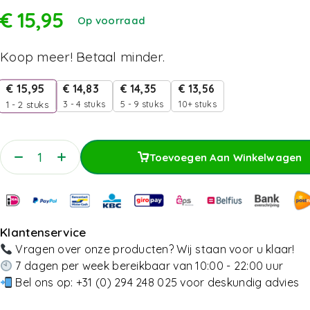
€
15,95
Op voorraad
Koop meer! Betaal minder.
€
15,95
€
14,83
€
14,35
€
13,56
3 - 4 stuks
5 - 9 stuks
10+ stuks
1 - 2
stuks
Toevoegen Aan Winkelwagen
Toevoegen Aan Winkelwagen
Klantenservice
Vragen over onze producten? Wij staan voor u klaar!
7 dagen per week bereikbaar van 10:00 - 22:00 uur
Bel ons op:
+31 (0) 294 248 025
voor deskundig advies