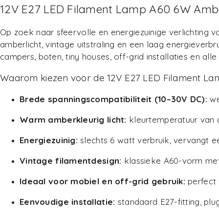
12V E27 LED Filament Lamp A60 6W Amber
Op zoek naar sfeervolle en energiezuinige verlichting
amberlicht, vintage uitstraling en een laag energieverb
campers, boten, tiny houses, off-grid installaties en all
Waarom kiezen voor de 12V E27 LED Filament L
Brede spanningscompatibiliteit (10–30V DC):
we
Warm amberkleurig licht:
kleurtemperatuur van c
Energiezuinig:
slechts 6 watt verbruik, vervangt e
Vintage filamentdesign:
klassieke A60-vorm met 
Ideaal voor mobiel en off-grid gebruik:
perfect 
Eenvoudige installatie:
standaard E27-fitting, plug