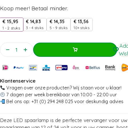
Koop meer! Betaal minder.
€
15,95
€
14,83
€
14,35
€
13,56
3 - 4 stuks
5 - 9 stuks
10+ stuks
1 - 2
stuks
Add
Wish
Toevoegen Aan Winkelwagen
Toevoegen Aan Winkelwagen
Klantenservice
Vragen over onze producten? Wij staan voor u klaar!
7 dagen per week bereikbaar van 10:00 - 22:00 uur
Bel ons op:
+31 (0) 294 248 025
voor deskundig advies
Deze LED spaarlamp is de perfecte vervanger voor uw
spaarlampen van 12 of 24 volt voor in uw camper, boot