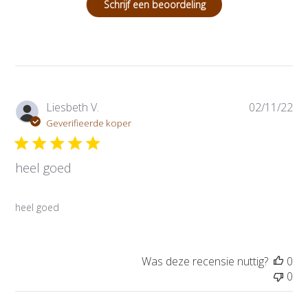
Schrijf een beoordeling
P
Liesbeth V.
02/11/22
u
Geverifieerde koper
b
l
heel goed
i
c
a
heel goed
t
i
e
d
Was deze recensie nuttig?
0
a
0
t
u