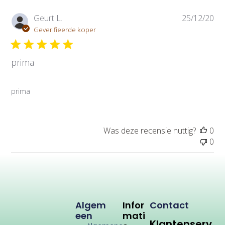
m
P
Geurt L.
25/12/20
u
Geverifieerde koper
b
l
prima
i
c
a
prima
t
i
e
d
Was deze recensie nuttig?
0
a
0
t
u
m
Algem
Infor
Contact
Een
Mati
Klantenserv