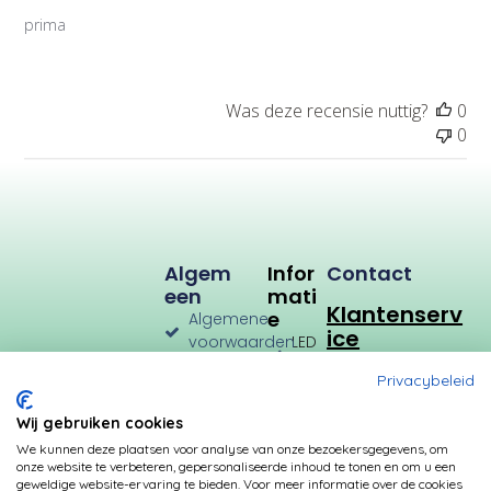
a
prima
t
i
e
d
Was deze recensie nuttig?
0
a
0
t
u
m
Algem
Infor
Contact
Een
Mati
Klantenserv
E
Algemene
ice
voorwaarden
LED
Verlichting
Verzenden
Privacybeleid
en
LED
Retourneren
Types
Wij gebruiken cookies
Privacybeleid
Verbruik
We kunnen deze plaatsen voor analyse van onze bezoekersgegevens, om
onze website te verbeteren, gepersonaliseerde inhoud te tonen en om u een
Betalingsmogelijkheden
Kleurtemperatuur
geweldige website-ervaring te bieden. Voor meer informatie over de cookies