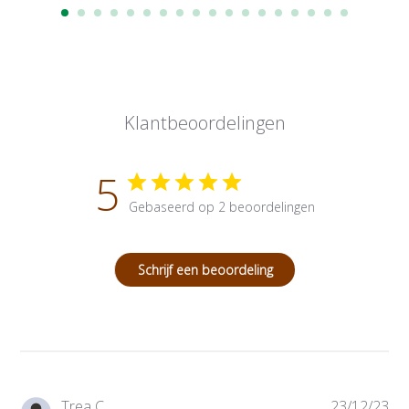
Klantbeoordelingen
5
Gebaseerd op 2 beoordelingen
Schrijf een beoordeling
P
Trea C.
23/12/23