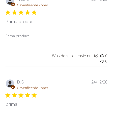
u
Geverifieerde koper
b
l
Prima product
i
c
a
Prima product
t
i
e
d
Was deze recensie nuttig?
0
a
0
t
u
m
P
D.G. H.
24/12/20
u
Geverifieerde koper
b
l
prima
i
c