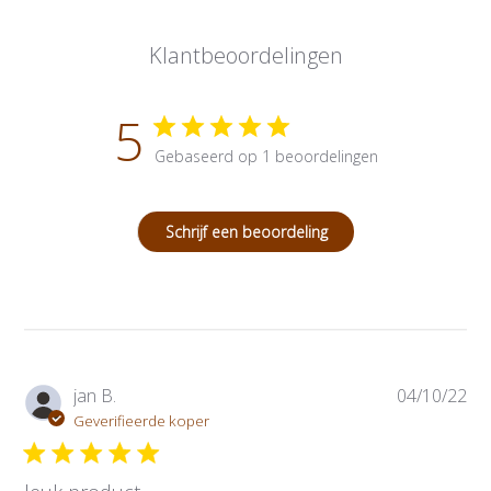
Klantbeoordelingen
5
Gebaseerd op 1 beoordelingen
Schrijf een beoordeling
P
jan B.
04/10/22
u
Geverifieerde koper
b
l