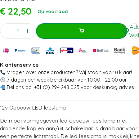
€
22,50
Op voorraad
Add
Wish
Toevoegen Aan Winkelwagen
Toevoegen Aan Winkelwagen
Klantenservice
Vragen over onze producten? Wij staan voor u klaar!
7 dagen per week bereikbaar van 10:00 - 22:00 uur
Bel ons op:
+31 (0) 294 248 025
voor deskundig advies
12v Opbouw LED leeslamp
De mooi vormgegeven led opbouw lees lamp met
draaiende kop en aan/uit schakelaar is draaibaar voor
een perfecte lichtstraal. De led leeslamp is makkelijk t