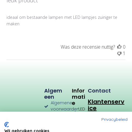
leuk product
i
c
a
ideaal om bestaande lampen met LED lampjes zuiniger te
t
maken
i
e
d
a
Was deze recensie nuttig?
0
t
1
u
m
Algem
Infor
Contact
Een
Mati
Klantenserv
E
Algemene
ice
voorwaarden
LED
Verlichting
Verzenden
Privacybeleid
en
LED
Retourneren
Types
Wij gebruiken cookies