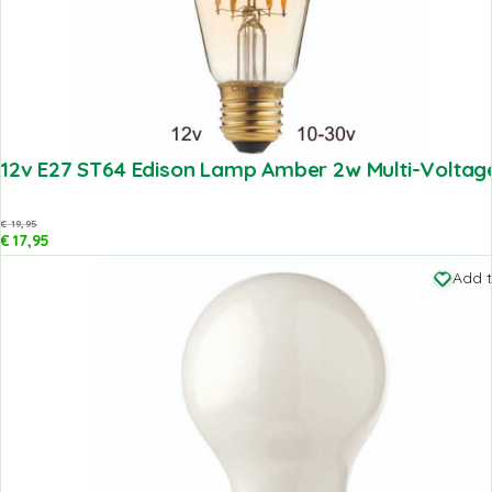
12v E27 ST64 Edison Lamp Amber 2w Multi-Voltag
€
19,95
€
17,95
Add t