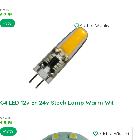
€
9,95
€
7,95
-9%
Add to Wishlist
G4 LED 12v En 24v Steek Lamp Warm Wit
€
10,95
€
9,95
-17%
Add to Wishlist