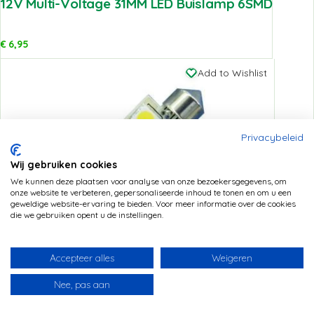
12V Multi-Voltage 31MM LED Buislamp 6SMD
€
6,95
Add to Wishlist
Privacybeleid
Wij gebruiken cookies
We kunnen deze plaatsen voor analyse van onze bezoekersgegevens, om
onze website te verbeteren, gepersonaliseerde inhoud te tonen en om u een
geweldige website-ervaring te bieden. Voor meer informatie over de cookies
die we gebruiken opent u de instellingen.
12V Multi-Voltage 37MM LED Buislamp 6SMD
Accepteer alles
Weigeren
Nee, pas aan
€
6,95