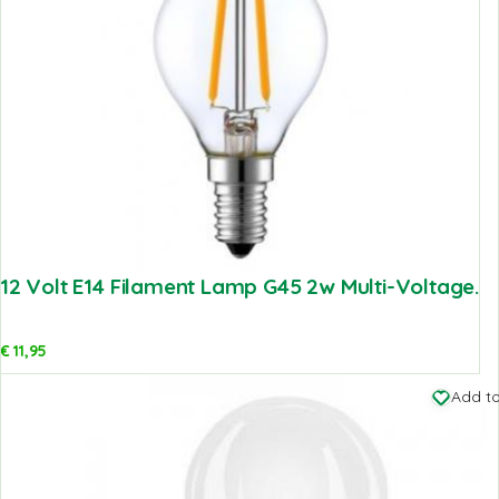
12 Volt E14 Filament Lamp G45 2w Multi-Voltage.
€
11,95
Add to