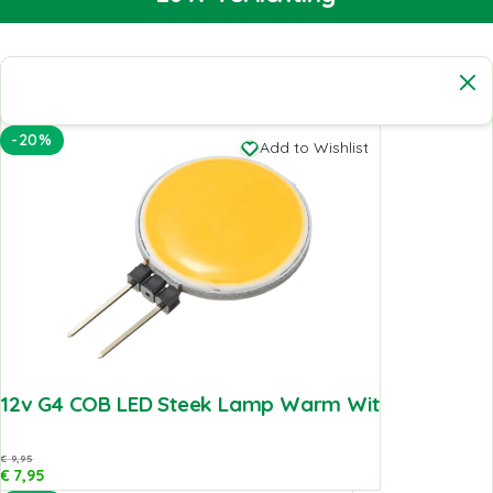
-20%
Add to Wishlist
12v G4 COB LED Steek Lamp Warm Wit
€
9,95
€
7,95