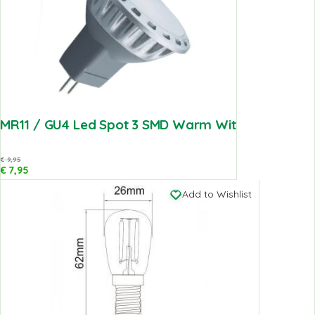
MR11 / GU4 Led Spot 3 SMD Warm Wit
€
9,95
€
7,95
Add to Wishlist