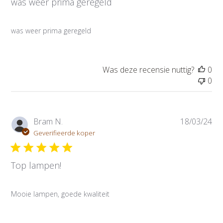
was weer prima geregeld
i
c
a
was weer prima geregeld
t
i
e
d
Was deze recensie nuttig?
0
a
0
t
u
m
P
Bram N.
18/03/24
u
Geverifieerde koper
b
l
Top lampen!
i
c
a
Mooie lampen, goede kwaliteit
t
i
e