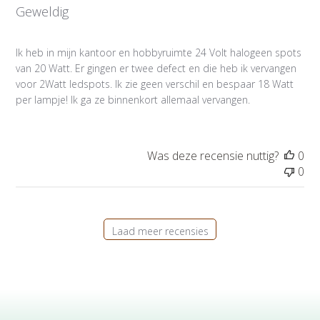
Geweldig
i
c
a
Ik heb in mijn kantoor en hobbyruimte 24 Volt halogeen spots
t
van 20 Watt. Er gingen er twee defect en die heb ik vervangen
i
voor 2Watt ledspots. Ik zie geen verschil en bespaar 18 Watt
e
per lampje! Ik ga ze binnenkort allemaal vervangen.
d
a
t
u
Was deze recensie nuttig?
0
m
0
Laad meer recensies