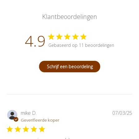
Klantbeoordelingen
4.9
Gebaseerd op 11 beoordelingen
Schrijf een beoordeling
P
mike D.
07/03/25
u
Geverifieerde koper
b
l