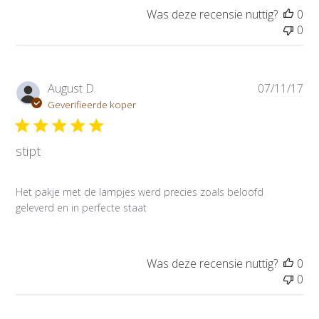
d
Was deze recensie nuttig?
0
a
0
t
u
m
P
August D.
07/11/17
u
Geverifieerde koper
b
l
stipt
i
c
a
Het pakje met de lampjes werd precies zoals beloofd
t
geleverd en in perfecte staat
i
e
d
a
Was deze recensie nuttig?
0
t
0
u
m