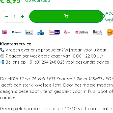
€
8,95
Op voorraad
Add
Wish
Toevoegen Aan Winkelwagen
Toevoegen Aan Winkelwagen
Klantenservice
Vragen over onze producten? Wij staan voor u klaar!
7 dagen per week bereikbaar van 10:00 - 22:00 uur
Bel ons op:
+31 (0) 294 248 025
voor deskundig advies
De MR16
12 en 24 Volt LED Spot met 2w en12SMD LED’
geeft een sterk kwaliteit licht. Door het mooie moder
design is deze spot uiterst geschikt voor in huis, boot o
camper.
Geen piek spanning door de 10-30 volt combinatie