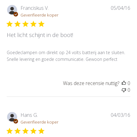
P
Franciskus V.
05/04/16
u
Geverifieerde koper
b
l
Het licht schijnt in de boot!
i
c
a
Goedeclampen om direkt op 24 volts batterij aan te sluiten.
t
Snelle levering en goede communicatie. Gewoon perfect
i
e
d
a
Was deze recensie nuttig?
0
t
0
u
m
P
Hans G.
04/03/16
u
Geverifieerde koper
b
l