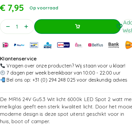
€
7,95
Op voorraad
Add
Wish
Toevoegen Aan Winkelwagen
Toevoegen Aan Winkelwagen
Klantenservice
Vragen over onze producten? Wij staan voor u klaar!
7 dagen per week bereikbaar van 10:00 - 22:00 uur
Bel ons op:
+31 (0) 294 248 025
voor deskundig advies
De MR16 24V Gu5.3 Wit licht 6000k LED Spot 2 watt me
melkglas geeft een sterk kwaliteit licht. Door het mooi
moderne design is deze spot uiterst geschikt voor in
huis, boot of camper.