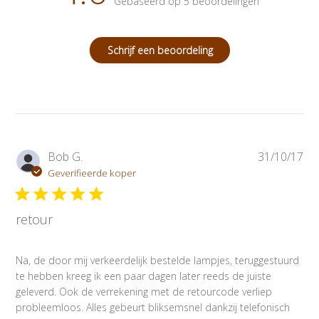
Gebaseerd op 5 beoordelingen
Schrijf een beoordeling
P
Bob G.
31/10/17
u
Geverifieerde koper
b
l
retour
i
c
a
Na, de door mij verkeerdelijk bestelde lampjes, teruggestuurd
t
te hebben kreeg ik een paar dagen later reeds de juiste
i
geleverd. Ook de verrekening met de retourcode verliep
e
probleemloos. Alles gebeurt bliksemsnel dankzij telefonisch
d