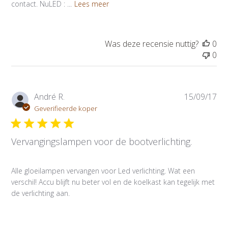
contact. NuLED : ...
Lees meer
a
t
u
m
Was deze recensie nuttig?
0
0
P
André R.
15/09/17
u
Geverifieerde koper
b
l
Vervangingslampen voor de bootverlichting.
i
c
a
Alle gloeilampen vervangen voor Led verlichting. Wat een
t
verschil! Accu blijft nu beter vol en de koelkast kan tegelijk met
i
de verlichting aan.
e
d
a