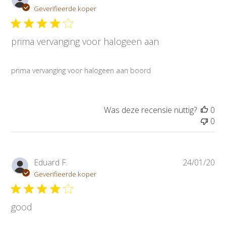
u
Geverifieerde koper
b
l
prima vervanging voor halogeen aan
i
c
a
prima vervanging voor halogeen aan boord
t
i
e
d
Was deze recensie nuttig?
0
a
0
t
u
m
P
Eduard F.
24/01/20
u
Geverifieerde koper
b
l
good
i
c