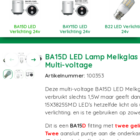
BA15D LED
BAY15D LED
B22 LED Verlicht
Verlichting 24v
Verlichting 24v
24v
BA15D LED Lamp Melkglas 
Multi-voltage
Artikelnummer:
100353
Deze multi-voltage BA15D LED Melk
verbruikt slechts 1,5W maar geeft dan
15X3825SMD LED’s hetzelfde licht als
verlichting. en is te gebruiken op zow
Dit is een
BA15
D
fitting met
twee geli
Twee
aansluit puntje aan de onderka