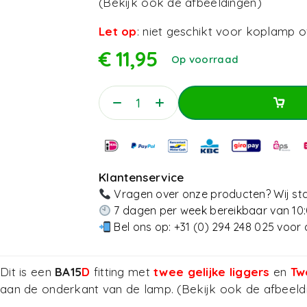
(Bekijk ook de afbeeldingen)
Let op
: niet geschikt voor koplamp of
€
11,95
Op voorraad
Toevoegen Aan Win
Toevoegen Aan Win
Klantenservice
Vragen over onze producten? Wij sta
7 dagen per week bereikbaar van 10:
Bel ons op:
+31 (0) 294 248 025
voor 
Dit is een
BA15
D
fitting met
twee gelijke liggers
en
Tw
aan de onderkant van de lamp. (Bekijk ook de afbeeld