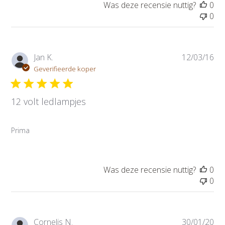
t
Was deze recensie nuttig?
0
u
0
m
P
Jan K.
12/03/16
u
Geverifieerde koper
b
l
12 volt ledlampjes
i
c
a
Prima
t
i
e
d
Was deze recensie nuttig?
0
a
0
t
u
m
P
Cornelis N.
30/01/20