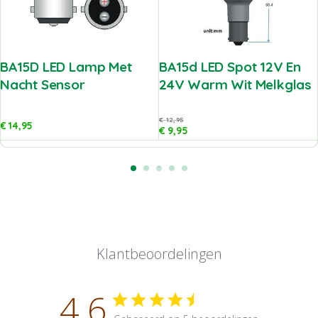
BA15D LED Lamp Met
BA15d LED Spot 12V En
Nacht Sensor
24V Warm Wit Melkglas
€
12,95
€
14,95
€
9,95
Klantbeoordelingen
4.6