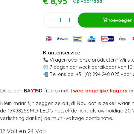
€
8,95
Op voorraad
Toevoegen 
Toevoegen 
Klantenservice
Vragen over onze producten? Wij sta
7 dagen per week bereikbaar van 10:
Bel ons op:
+31 (0) 294 248 025
voor 
Dit is een
BA
Y
15D
fitting met
twee ongelijke liggers
en
Klein maar fijn zeggen ze altijd! Nou dat is zeker waar 
de 15X3825SMD LED’s hetzelfde licht als uw huidige 20
verlichting dankzij de multi-voltage combinatie.
12 Volt en 24 Volt