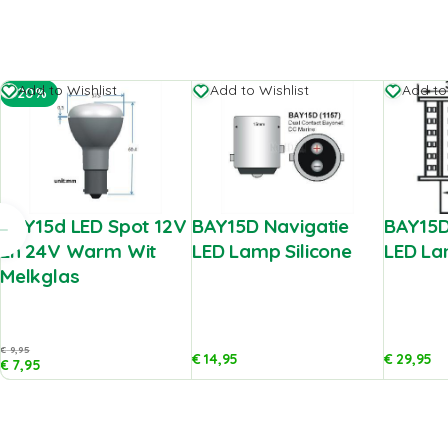
Add to Wishlist
Add to Wishlist
Add to
-20%
BAY15d LED Spot 12V
BAY15D Navigatie
BAY15D
En 24V Warm Wit
LED Lamp Silicone
LED La
Melkglas
€
9,95
€
14,95
€
29,95
€
7,95