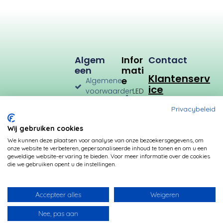
u
m
Algem
Infor
Contact
Een
Mati
Klantenserv
E
Algemene
ice
voorwaarden
LED
Verlichting
Verzenden
Privacybeleid
en
LED
Retourneren
Types
Wij gebruiken cookies
Privacybeleid
Verbruik
We kunnen deze plaatsen voor analyse van onze bezoekersgegevens, om
onze website te verbeteren, gepersonaliseerde inhoud te tonen en om u een
Betalingsmogelijkheden
Kleurtemperatuur
geweldige website-ervaring te bieden. Voor meer informatie over de cookies
die we gebruiken opent u de instellingen.
Transformatoren
Fittingen
Accepteer alles
Weigeren
Nee, pas aan