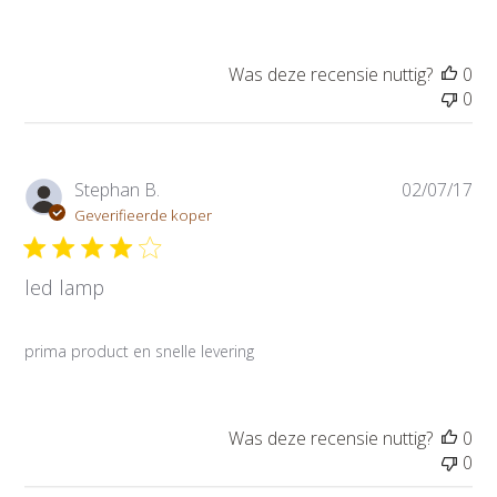
e
d
a
Was deze recensie nuttig?
0
t
0
u
m
P
Stephan B.
02/07/17
u
Geverifieerde koper
b
l
led lamp
i
c
a
prima product en snelle levering
t
i
e
d
Was deze recensie nuttig?
0
a
0
t