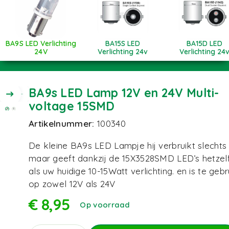
BA9S LED Verlichting
BA15S LED
BA15D LED
24V
Verlichting 24v
Verlichting 24
BA9s LED Lamp 12V en 24V Multi-
voltage 15SMD
Artikelnummer:
100340
De kleine BA9s LED Lampje hij verbruikt slechts
maar geeft dankzij de 15X3528SMD LED’s hetzelf
als uw huidige 10-15Watt verlichting. en is te geb
op zowel 12V als 24V
€
8,95
Op voorraad