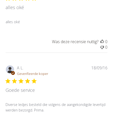
l
alles oké
i
c
a
alles oké
t
i
e
d
Was deze recensie nuttig?
0
a
0
t
u
m
P
A L.
18/09/16
u
Geverifieerde koper
b
l
Goede service
i
c
a
Diverse ledjes besteld die volgens de aangekondigde levertijd
t
werden bezorgd. Prima.
i