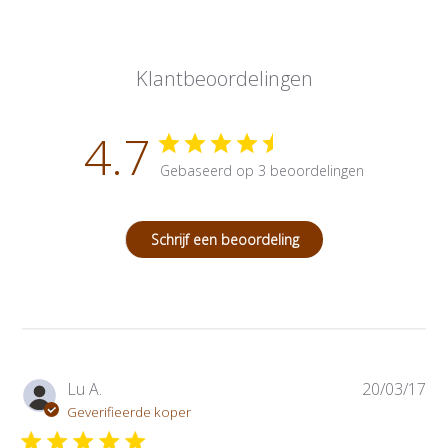
Klantbeoordelingen
4.7
Gebaseerd op 3 beoordelingen
Schrijf een beoordeling
P
Lu A.
20/03/17
u
Geverifieerde koper
b