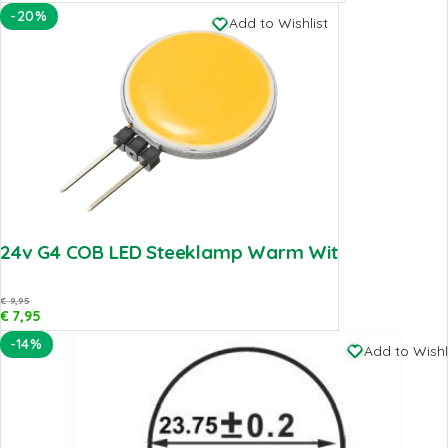
-20%
Add to Wishlist
24v G4 COB LED Steeklamp Warm Wit
€
9,95
€
7,95
-14%
Add to Wishl