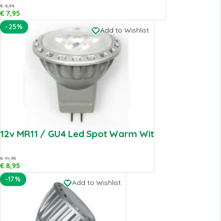
€
9,95
€
7,95
-25%
Add to Wishlist
12v MR11 / GU4 Led Spot Warm Wit
€
11,95
€
8,95
-17%
Add to Wishlist