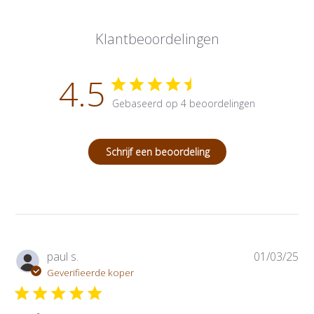
Klantbeoordelingen
4.5
Gebaseerd op 4 beoordelingen
Schrijf een beoordeling
P
paul s.
01/03/25
u
Geverifieerde koper
b
l