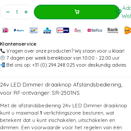
Add
Wish
Toevoegen Aan Winkelwagen
Toevoegen Aan Winkelwagen
Klantenservice
Vragen over onze producten? Wij staan voor u klaar!
7 dagen per week bereikbaar van 10:00 - 22:00 uur
Bel ons op:
+31 (0) 294 248 025
voor deskundig advies
24v LED Dimmer draaiknop Afstandsbediening,
voor RF-ontvanger: SR-2501NS.
Met de afstandsbediening 24v LED Dimmer draaiknop
kunt u maximaal
1
verlichtingszone besturen, wat
betekent dat u kunt inschakelen, uitschakelen en
dimmen. Een voorwaarde voor het regelen van één