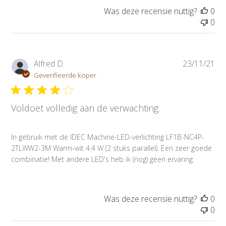
d
Was deze recensie nuttig?
0
a
0
t
u
m
P
Alfred D.
23/11/21
u
Geverifieerde koper
b
l
Voldoet volledig aan de verwachting.
i
c
a
In gebruik met de IDEC Machine-LED-verlichting LF1B-NC4P-
t
2TLWW2-3M Warm-wit 4.4 W (2 stuks parallel). Een zeer goede
i
combinatie! Met andere LED's heb ik (nog) geen ervaring.
e
d
a
t
Was deze recensie nuttig?
0
u
0
m