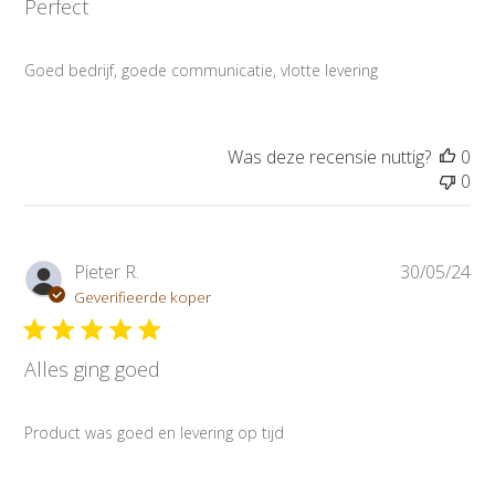
Perfect
i
c
a
Goed bedrijf, goede communicatie, vlotte levering
t
i
e
d
Was deze recensie nuttig?
0
a
0
t
u
m
P
Pieter R.
30/05/24
u
Geverifieerde koper
b
l
Alles ging goed
i
c
a
Product was goed en levering op tijd
t
i
e