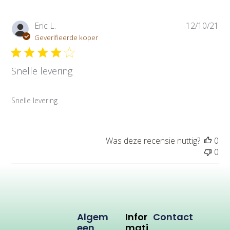
P
Eric L.
12/10/21
u
Geverifieerde koper
b
l
Snelle levering
i
c
a
Snelle levering
t
i
e
d
Was deze recensie nuttig?
0
a
0
t
u
m
Algem
Infor
Contact
Een
Mati