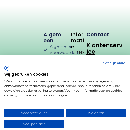
Algem
Infor
Contact
Een
Mati
Klantenserv
E
Algemene
ice
voorwaarden
LED
Verlichting
Verzenden
Privacybeleid
en
LED
Retourneren
Types
Wij gebruiken cookies
Privacybeleid
Verbruik
We kunnen deze plaatsen voor analyse van onze bezoekersgegevens, om
onze website te verbeteren, gepersonaliseerde inhoud te tonen en om u een
Betalingsmogelijkheden
Kleurtemperatuur
geweldige website-ervaring te bieden. Voor meer informatie over de cookies
die we gebruiken opent u de instellingen.
Transformatoren
Fittingen
Accepteer alles
Weigeren
Nee, pas aan