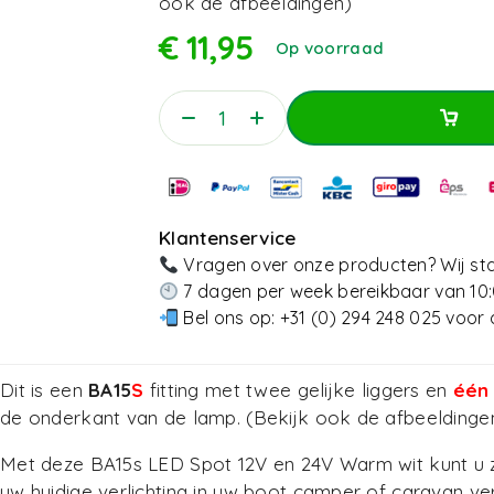
ook de afbeeldingen)
€
11,95
Op voorraad
Toevoegen Aan Win
Toevoegen Aan Win
Klantenservice
Vragen over onze producten? Wij sta
7 dagen per week bereikbaar van 10:
Bel ons op:
+31 (0) 294 248 025
voor 
Dit is een
BA15
S
fitting met twee gelijke liggers en
één
de onderkant van de lamp. (Bekijk ook de afbeeldinge
Met deze BA15s LED Spot 12V en 24V Warm wit kunt u
uw huidige verlichting in uw boot camper of caravan v