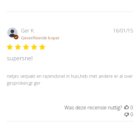
P
Ger K.
16/01/15
u
Geverifieerde koper
b
l
supersnel
i
c
a
netjes verpakt en razendsnel in huis,heb met andere er al over
t
gesproken,gr ger
i
e
d
a
Was deze recensie nuttig?
0
t
0
u
m