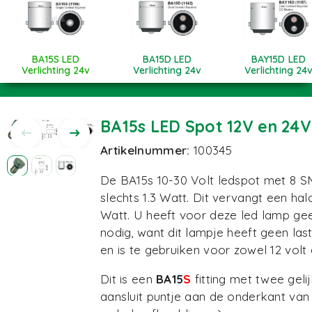
BA15S LED
BA15D LED
BAY15D LED
Verlichting 24v
Verlichting 24v
Verlichting 24
BA15s LED Spot 12V en 24
Artikelnummer:
100345
De BA15s 10-30 Volt ledspot met 8 S
slechts 1.3 Watt. Dit vervangt een ha
Watt. U heeft voor deze led lamp gee
nodig, want dit lampje heeft geen las
en is te gebruiken voor zowel 12 volt a
Dit is een
BA15
S
fitting met twee geli
aansluit puntje aan de onderkant van