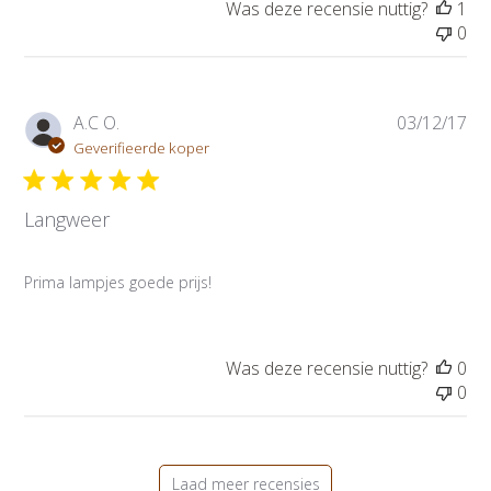
a
Was deze recensie nuttig?
1
t
0
u
m
P
A.C O.
03/12/17
u
Geverifieerde koper
b
l
Langweer
i
c
a
Prima lampjes goede prijs!
t
i
e
d
Was deze recensie nuttig?
0
a
0
t
u
m
Laad meer recensies