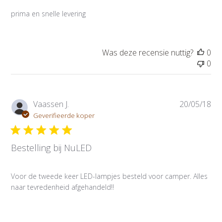
a
prima en snelle levering
t
i
e
d
Was deze recensie nuttig?
0
a
0
t
u
m
P
Vaassen J.
20/05/18
u
Geverifieerde koper
b
l
Bestelling bij NuLED
i
c
a
Voor de tweede keer LED-lampjes besteld voor camper. Alles
t
naar tevredenheid afgehandeld!!
i
e
d