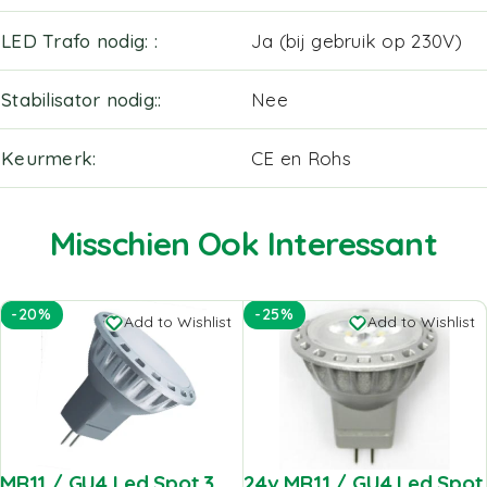
LED Trafo nodig:
Ja (bij gebruik op 230V)
Stabilisator nodig:
Nee
Keurmerk
CE en Rohs
Misschien Ook Interessant
-20%
-25%
Add to Wishlist
Add to Wishlist
MR11 / GU4 Led Spot 3
24v MR11 / GU4 Led Spot