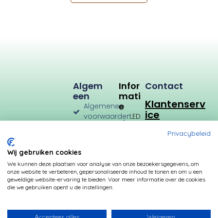
Algem
Infor
Contact
Een
Mati
Klantenserv
E
Algemene
ice
voorwaarden
LED
Verlichting
Verzenden
Privacybeleid
en
LED
Retourneren
Types
Wij gebruiken cookies
Privacybeleid
Verbruik
We kunnen deze plaatsen voor analyse van onze bezoekersgegevens, om
onze website te verbeteren, gepersonaliseerde inhoud te tonen en om u een
Betalingsmogelijkheden
Kleurtemperatuur
geweldige website-ervaring te bieden. Voor meer informatie over de cookies
die we gebruiken opent u de instellingen.
Transformatoren
Fittingen
Accepteer alles
Weigeren