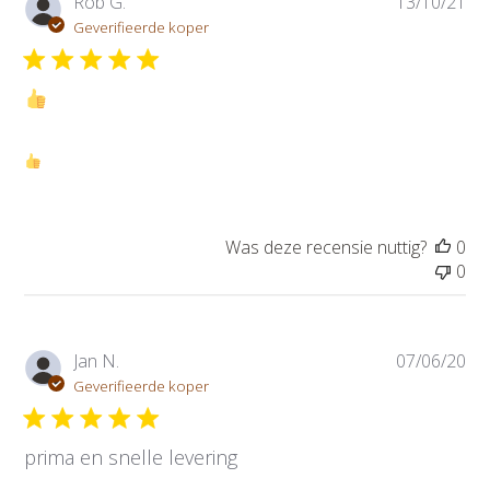
P
Rob G.
13/10/21
u
Geverifieerde koper
b
l
i
c
a
t
i
e
d
Was deze recensie nuttig?
0
a
0
t
u
m
P
Jan N.
07/06/20
u
Geverifieerde koper
b
l
prima en snelle levering
i
c