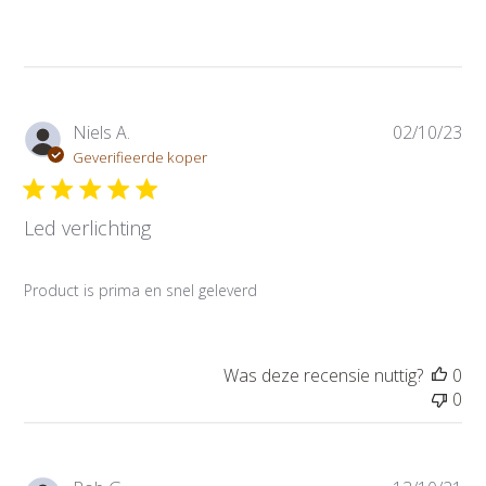
P
Niels A.
02/10/23
u
Geverifieerde koper
b
l
Led verlichting
i
c
a
Product is prima en snel geleverd
t
i
e
d
Was deze recensie nuttig?
0
a
0
t
u
m