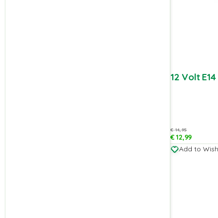
12 Volt E1
€
14,95
€
12,99
Add to Wishl