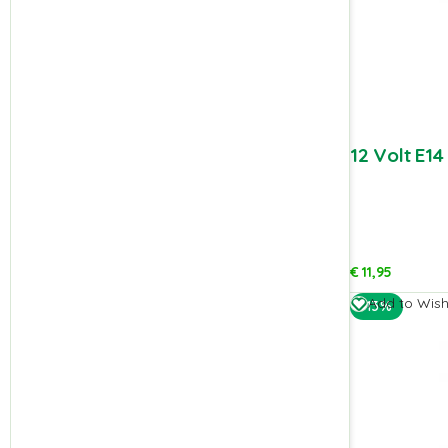
12 Volt E1
€
11,95
Add to Wishl
-13%