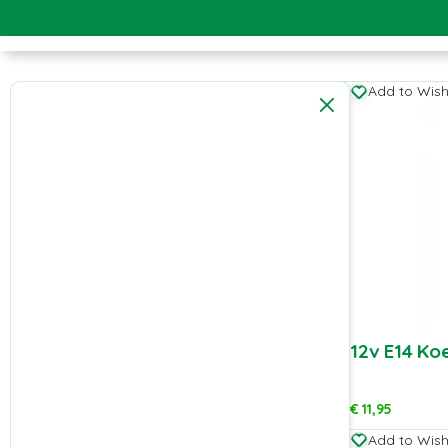
Add to Wishl
12v E14 Ko
€
11,95
Add to Wishl