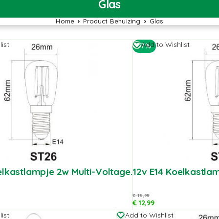
Glas
Home
Product Behuizing
Glas
ist
Add to Wishlist
-7%
elkastlampje 2w Multi-Voltage.
12v E14 Koelkastlam
€
13,95
€
12,99
ist
Add to Wishlist