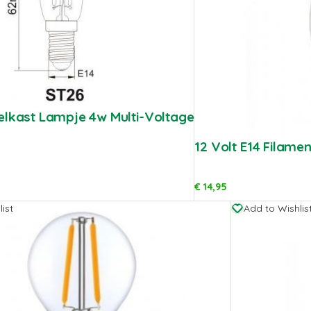
elkast Lampje 4w Multi-Voltage
12 Volt E14 Filame
€
14,95
ist
Add to Wishlis