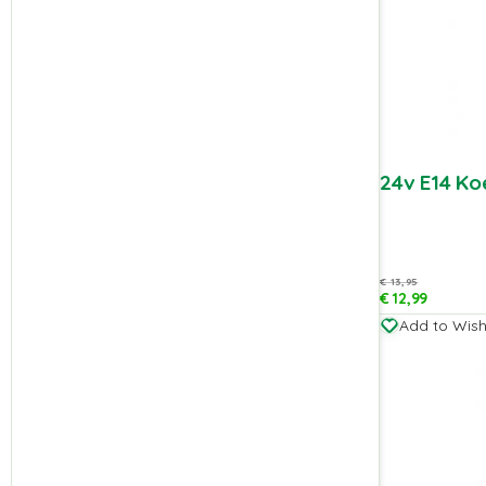
24v E14 Ko
€
13,95
€
12,99
Add to Wishl