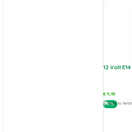
12 Volt E14
€
11,95
Add to Wishl
-7%