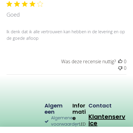
b
l
Goed
i
c
a
Ik denk dat ik alle vertrouwen kan hebben in de levering en op
t
de goede afloop
i
e
d
a
Was deze recensie nuttig?
0
t
0
u
m
Algem
Infor
Contact
Een
Mati
Klantenserv
E
Algemene
ice
voorwaarden
LED
Verlichting
Verzenden