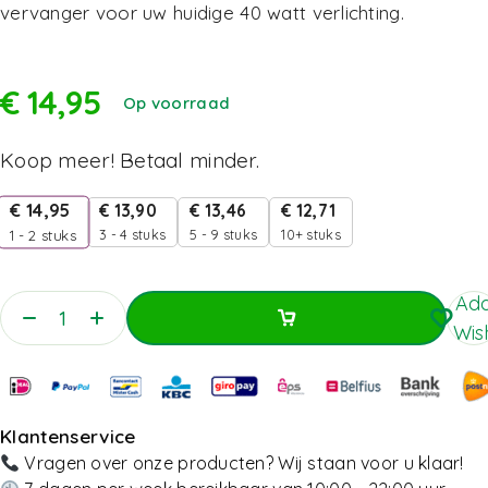
vervanger voor uw huidige 40 watt verlichting.
€
14,95
Op voorraad
Koop meer! Betaal minder.
€
14,95
€
13,90
€
13,46
€
12,71
3 - 4 stuks
5 - 9 stuks
10+ stuks
1 - 2
stuks
Add
Wish
Toevoegen Aan Winkelwagen
Toevoegen Aan Winkelwagen
Klantenservice
Vragen over onze producten? Wij staan voor u klaar!