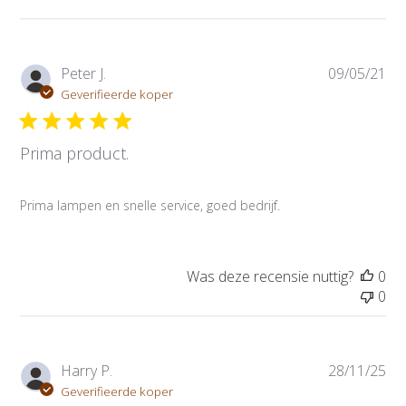
P
Peter J.
09/05/21
u
Geverifieerde koper
b
l
Prima product.
i
c
a
Prima lampen en snelle service, goed bedrijf.
t
i
e
d
Was deze recensie nuttig?
0
a
0
t
u
m
P
Harry P.
28/11/25
u
Geverifieerde koper