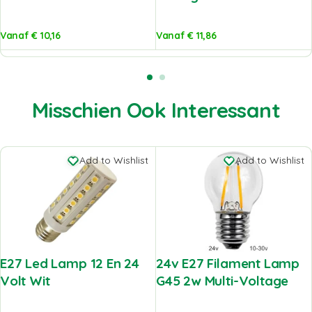
Vanaf
€
10,16
Vanaf
€
11,86
Misschien Ook Interessant
Add to Wishlist
Add to Wishlist
E27 Led Lamp 12 En 24
24v E27 Filament Lamp
Volt Wit
G45 2w Multi-Voltage