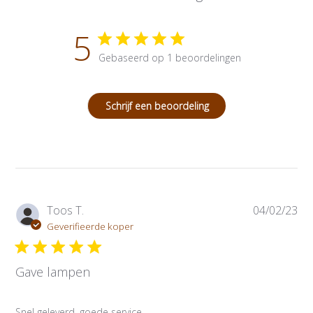
5
Gebaseerd op 1 beoordelingen
Schrijf een beoordeling
P
Toos T.
04/02/23
u
Geverifieerde koper
b
l
Gave lampen
i
c
a
Snel geleverd, goede service