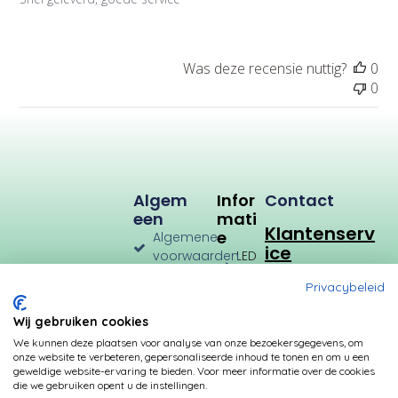
t
i
e
d
Was deze recensie nuttig?
0
a
0
t
u
m
Algem
Infor
Contact
Een
Mati
Klantenserv
E
Algemene
ice
voorwaarden
LED
Verlichting
Verzenden
Privacybeleid
en
LED
Retourneren
Types
Wij gebruiken cookies
Privacybeleid
Verbruik
We kunnen deze plaatsen voor analyse van onze bezoekersgegevens, om
onze website te verbeteren, gepersonaliseerde inhoud te tonen en om u een
Betalingsmogelijkheden
Kleurtemperatuur
geweldige website-ervaring te bieden. Voor meer informatie over de cookies
die we gebruiken opent u de instellingen.
Transformatoren