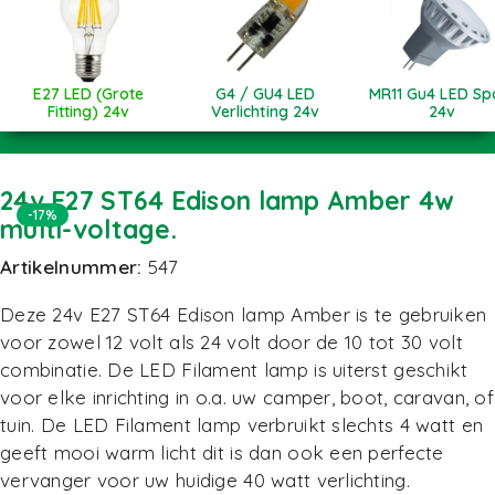
E27 LED (Grote
G4 / GU4 LED
MR11 Gu4 LED Sp
Fitting) 24v
Verlichting 24v
24v
24v E27 ST64 Edison lamp Amber 4w
-17%
multi-voltage.
Artikelnummer:
547
Deze 24v E27 ST64 Edison lamp Amber is te gebruiken
voor zowel 12 volt als 24 volt door de 10 tot 30 volt
combinatie. De LED Filament lamp is uiterst geschikt
voor elke inrichting in o.a. uw camper, boot, caravan, of
tuin. De LED Filament lamp verbruikt slechts 4 watt en
geeft mooi warm licht dit is dan ook een perfecte
vervanger voor uw huidige 40 watt verlichting.