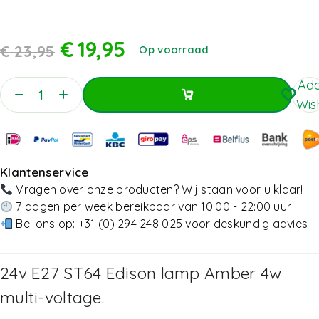
€
19,95
€
23,95
Op voorraad
Add
Wish
Toevoegen Aan Winkelwagen
Toevoegen Aan Winkelwagen
Klantenservice
Vragen over onze producten? Wij staan voor u klaar!
7 dagen per week bereikbaar van 10:00 - 22:00 uur
Bel ons op:
+31 (0) 294 248 025
voor deskundig advies
24v E27 ST64 Edison lamp Amber 4w
multi-voltage.