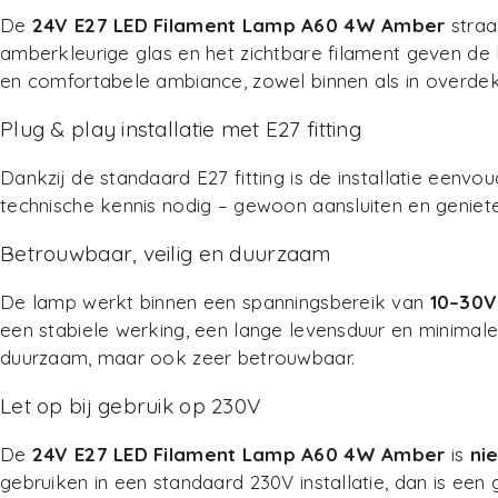
De
24V E27 LED Filament Lamp A60 4W Amber
straa
amberkleurige glas en het zichtbare filament geven de l
en comfortabele ambiance, zowel binnen als in overdek
Plug & play installatie met E27 fitting
Dankzij de standaard E27 fitting is de installatie eenvo
technische kennis nodig – gewoon aansluiten en genieten
Betrouwbaar, veilig en duurzaam
De lamp werkt binnen een spanningsbereik van
10–30V
een stabiele werking, een lange levensduur en minima
duurzaam, maar ook zeer betrouwbaar.
Let op bij gebruik op 230V
De
24V E27 LED Filament Lamp A60 4W Amber
is
ni
gebruiken in een standaard 230V installatie, dan is ee