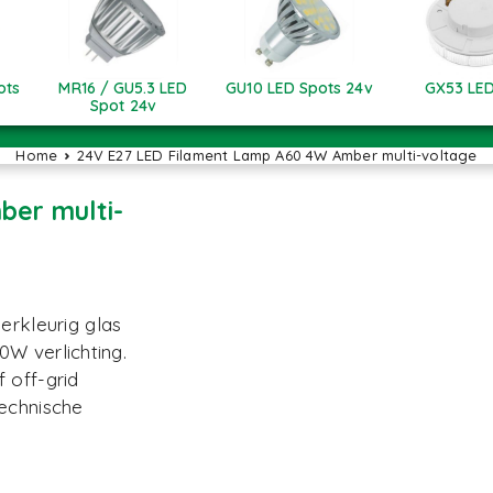
ots
MR16 / GU5.3 LED
GU10 LED Spots 24v
GX53 LED
Spot 24v
Home
24V E27 LED Filament Lamp A60 4W Amber multi-voltage
ber multi-
rkleurig glas
W verlichting.
 off-grid
technische